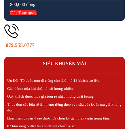
800,000
đồng
Đặt Tour ngay
079.555.0777
SIÊU KHUYẾN MÃI
Ưu Đãi: Tổ chức tour đi riêng cho đoàn từ 13 khách trở lên,
Giá rẻ hơn nữa khi đoàn đi số lượng nhiều.
Quý khách được mua giá tour rẻ nhất nhưng chất lượng.
Thực đơn các bữa sẽ lên menu riêng theo yêu cầu của Đoàn mà giá không
đổi.
khách sạn chuẩn 4 sao được lựa chọn kỹ gần biển - gần trung tâm.
02 bữa sáng buffet tại khách sạn chuẩn 4 sao,