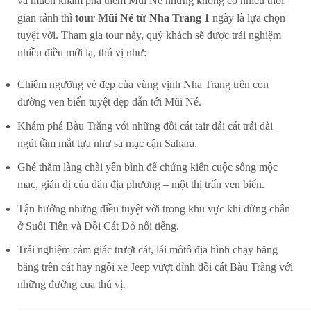
và muốn khám phá thêm Mũi Né nhưng không có nhiều thời
gian rảnh thì
tour Mũi Né từ Nha Trang 1
ngày là lựa chọn
tuyệt vời. Tham gia tour này, quý khách sẽ được trải nghiệm
nhiều điều mới lạ, thú vị như:
Chiêm ngưỡng vẻ đẹp của vùng vịnh Nha Trang trên con
đường ven biển tuyệt đẹp dẫn tới Mũi Né.
Khám phá Bàu Trắng với những đồi cát tair dải cát trải dài
ngút tầm mắt tựa như sa mạc cận Sahara.
Ghé thăm làng chài yên bình để chứng kiến cuộc sống mộc
mạc, giản dị của dân địa phương – một thị trấn ven biển.
Tận hưởng những điều tuyệt vời trong khu vực khi dừng chân
ở Suối Tiên và Đồi Cát Đỏ nổi tiếng.
Trải nghiệm cảm giác trượt cát, lái môtô địa hình chạy băng
băng trên cát hay ngồi xe Jeep vượt đỉnh đồi cát Bàu Trắng với
những đường cua thú vị.