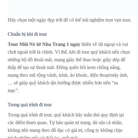
Hãy chọn một ngày đẹp trời để có thể trải nghiệm trọn vẹn tour.
Chuẩn bị khi đi tour
Tour Mũi Né từ Nha Trang 1 ngày
thiên về dã ngoại và vui
chơi ngoài trời là chính. Vì thế, khi đi tour quý khách nên chọn
những bộ đồ thoải mái, mang giày thể thao hoặc giày dép đế
thấp để tạo sự thoải mái. Đừng quên bôi kem chống nắng,
mang theo mũ rộng vành, kính, áo khoác, điện thoại/máy ảnh,
… sẽ giúp quý khách tận hưởng được nhiều hơn trên “sa
mạc”.
Trong quá trình đi tour
Trong quá trình đi tour, quý khách hãy tuân thủ quy định tại
các điểm tham quan. Tự bảo quản tư trang, tài sản cá nhân,
không nên mang theo đồ đạc có giá trị, công ty không chịu
trách nhiệm nếu có thất lạc, mất mát.